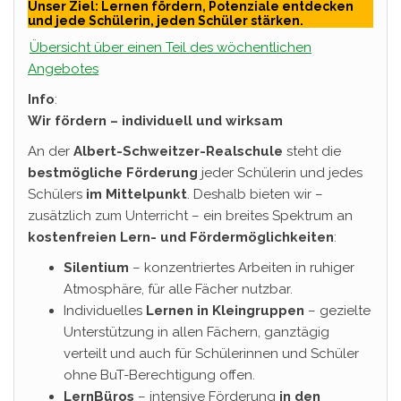
Unser Ziel: Lernen fördern, Potenziale entdecken
ü
r
und jede Schülerin, jeden Schüler stärken.
r
T
Übersicht über einen Teil des wöchentlichen
T
o
o
g
Angebotes
g
o
o
Info
:
Wir fördern – individuell und wirksam
An der
Albert-Schweitzer-Realschule
steht die
bestmögliche Förderung
jeder Schülerin und jedes
Schülers
im Mittelpunkt
. Deshalb bieten wir –
zusätzlich zum Unterricht – ein breites Spektrum an
kostenfreien Lern- und Fördermöglichkeiten
:
Silentium
– konzentriertes Arbeiten in ruhiger
Atmosphäre, für alle Fächer nutzbar.
Individuelles
Lernen in Kleingruppen
– gezielte
Unterstützung in allen Fächern, ganztägig
verteilt und auch für Schülerinnen und Schüler
ohne BuT-Berechtigung offen.
LernBüros
– intensive Förderung
in den