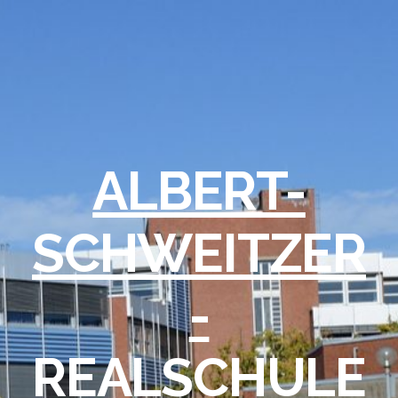
ALBERT-
SCHWEITZER
-
REALSCHULE