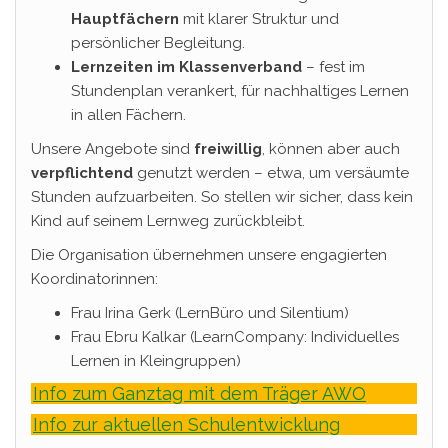
Hauptfächern
mit klarer Struktur und
persönlicher Begleitung.
Lernzeiten im Klassenverband
– fest im
Stundenplan verankert, für nachhaltiges Lernen
in allen Fächern.
Unsere Angebote sind
freiwillig
, können aber auch
verpflichtend
genutzt werden – etwa, um versäumte
Stunden aufzuarbeiten. So stellen wir sicher, dass kein
Kind auf seinem Lernweg zurückbleibt.
Die Organisation übernehmen unsere engagierten
Koordinatorinnen:
Frau Irina Gerk (LernBüro und Silentium)
Frau Ebru Kalkar (LearnCompany: Individuelles
Lernen in Kleingruppen)
Info zum Ganztag mit dem Träger AWO
Info zur aktuellen Schulentwicklung