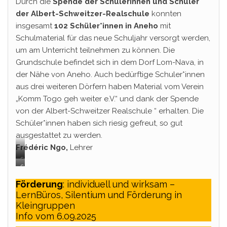
Durch die
Spende der Schülerinnen und Schüler
der Albert-Schweitzer-Realschule
konnten
insgesamt
102 Schüler*innen in Aneho
mit
Schulmaterial für das neue Schuljahr versorgt werden,
um am Unterricht teilnehmen zu können. Die
Grundschule befindet sich in dem Dorf Lom-Nava, in
der Nähe von Aneho. Auch bedürftige Schuler*innen
aus drei weiteren Dörfern haben Material vom Verein
„Komm Togo geh weiter e.V.“ und dank der Spende
von der Albert-Schweitzer Realschule “ erhalten. Die
Schüler*innen haben sich riesig gefreut, so gut
ausgestattet zu werden.
Frédéric Ngo,
Lehrer
S
S
p
p
e
Förderung
: individuell und wirksam –
e
n
LernBüros, Silentium und Förderung in
n
d
Kleingruppen
d
e
Info vom 6.09.2025
e
f
f
ü