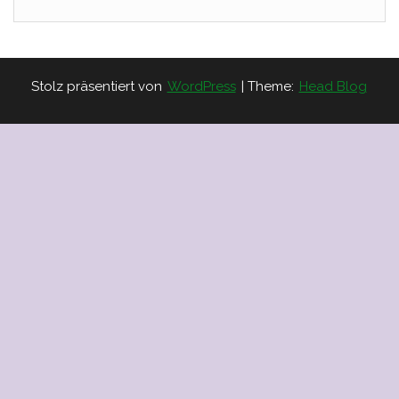
Stolz präsentiert von
WordPress
|
Theme:
Head Blog