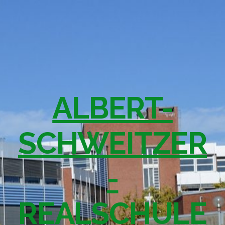
ALBERT-
SCHWEITZER
-
REALSCHULE