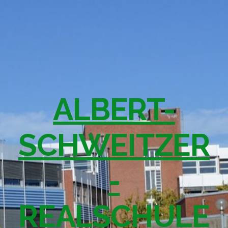
ALBERT-
SCHWEITZER
-
REALSCHULE