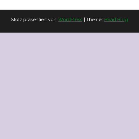
Stolz präsentiert von
WordPress
|
Theme:
Head Blog