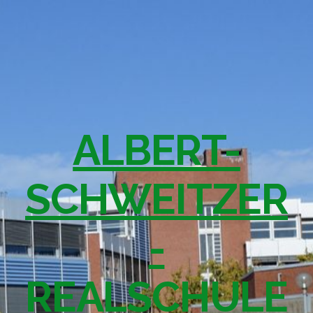
ALBERT-
SCHWEITZER
-
REALSCHULE